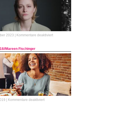
Rehbeck
//
JOYN
für
ber 2023 |
Kommentare deaktiviert
Licia
Music
18//Mareen Fischinger
für
019 |
Kommentare deaktiviert
Nestlè
GB18//Mareen
Fischinger