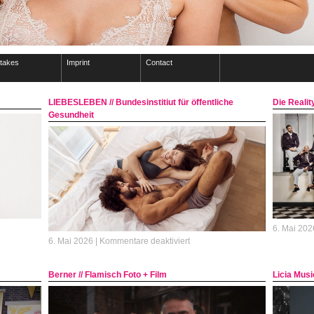
takes
Imprint
Contact
LIEBESLEBEN // Bundesinstitiut für öffentliche
Die Reali
Gesundheit
6. Mai 202
h-
für
6. Mai 2026 |
Kommentare deaktiviert
LIEBESLEBEN
t//Phuoc
//
Berner // Flamisch Foto + Film
Licia Musi
Bundesinstitiut
für
öffentliche