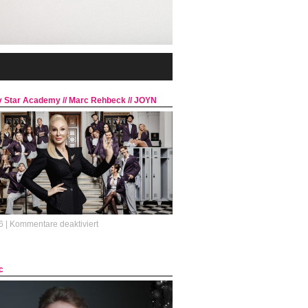
ty Star Academy // Marc Rehbeck // JOYN
für
6 |
Kommentare deaktiviert
Die
Reality
Star
c
Academy
//
Marc