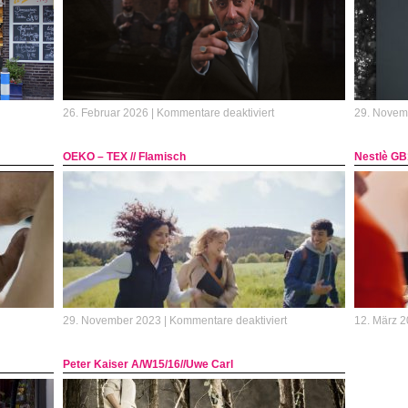
Gesundheit
für
26. Februar 2026 |
Kommentare deaktiviert
29. Novem
Berner
//
OEKO – TEX // Flamisch
Nestlè GB
Flamisch
Foto
+
film
Film
ür
für
29. November 2023 |
Kommentare deaktiviert
12. März 2
NEW
OEKO
–
Peter Kaiser A/W15/16//Uwe Carl
Move
TEX
levator
//
Flamisch